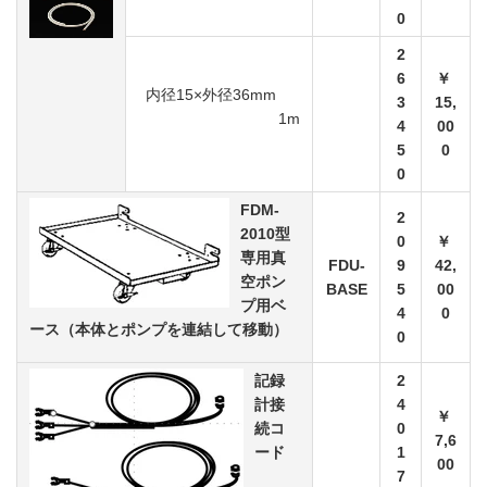
0
2
6
￥
内径15×外径36mm
3
15,
1m
4
00
5
0
0
FDM-
2
2010型
0
￥
専用真
FDU-
9
42,
空ポン
BASE
5
00
プ用ベ
4
0
ース（本体とポンプを連結して移動）
0
記録
2
計接
4
￥
続コ
0
7,6
ード
1
00
7