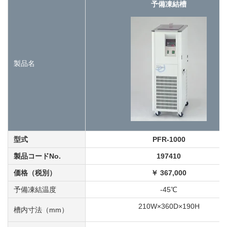
予備凍結槽
製品名
型式
PFR-1000
製品コードNo.
197410
価格（税別）
￥ 367,000
予備凍結温度
-45℃
210W×360D×190H
槽内寸法（mm）