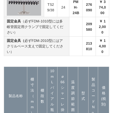
PM
￥ 3
TS2
276
24
H-
74,0
9/38
090
24B
00
固定金具
（必ずFDM-1010型には多
￥ 1
209
岐管固定用クランプで固定してくだ
2,00
580
さい）
0
固定金具（
必ずFDM-2010型にはア
￥ 1
213
クリルベース支えで固定してくださ
4,00
810
い）
0
10
m
⌀
棚
製
L
66
温
寸
品
バ
シ
度
価
法
棚
コ
イ
ャ
調
型
格
製品名称
（
段
ー
ア
ー
節
式
(税
m
数
ド
ル
レ
範
別)
m
N
瓶
掛
囲
）
o.