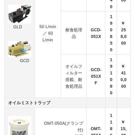
0
1
9
￥
50 L/min
GLD
耐食処理
GCD-
0
25
／ 60
品
051X
8
8,0
L/min
5
00
0
1
GCD
オイルフ
9
￥
GCD-
ィルター
1
41
051X
搭載、耐
0
0,0
F
食処理品
8
00
0
オイルミストトラップ
1
1
￥
OMT-050A(クランプ
OMT-
8
15,
付)