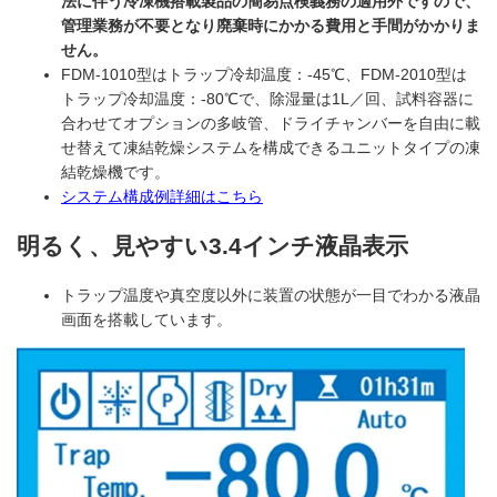
法に伴う冷凍機搭載製品の簡易点検義務の適用外ですので、
管理業務が不要となり廃棄時にかかる費用と手間がかかりま
せん。
FDM-1010型はトラップ冷却温度：-45℃、FDM-2010型は
トラップ冷却温度：-80℃で、除湿量は1L／回、試料容器に
合わせてオプションの多岐管、ドライチャンバーを自由に載
せ替えて凍結乾燥システムを構成できるユニットタイプの凍
結乾燥機です。
システム構成例詳細はこちら
明るく、見やすい3.4インチ液晶表示
トラップ温度や真空度以外に装置の状態が一目でわかる液晶
画面を搭載しています。