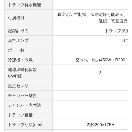
トラップ解氷機能
ホ
真空ポンプ制御、凍結乾燥可能表示、真
付属機能
選択、真空度異常
記録計出力
トラップ温度 
真空ポンプ
オプシ
ポート数
オ
冷凍機・冷媒
空冷式 出力450W・R290
地球温暖化係数
3
GWP値
温度センサ
チャンバー材質
オ
チャンバー内寸法
オ
トラップ容量
トラップ寸法(mm)
内径200×175H