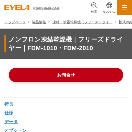
検索
GLOBAL
トップページ
製品情報
凍結・噴霧乾燥機（フリーズドライ）
棚式凍
ノンフロン凍結乾燥機｜フリーズドライ
ヤー｜FDM-1010・FDM-2010
お問合せ
特長
仕様
データ
オプション