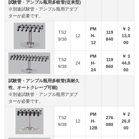
試験管・アンプル瓶用多岐管(従来型)
※別途試験管・アンプル瓶用アダプ
ターが必要です。
PM
￥ 2
TS2
119
12
H-
13,0
9/38
840
12
00
PM
￥ 3
TS2
119
24
H-
44,0
9/38
860
24
00
試験管・アンプル瓶用多岐管(高耐久
性、オートクレーブ可能)
※別途試験管・アンプル瓶用アダプ
ターが必要です。
PM
￥ 2
TS2
276
12
H-
26,0
9/38
080
12B
00