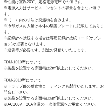
※性能は室温20℃、定格電源電圧での値です。
※電源入力はサービスコンセントの容量を含まない値で
す。
※（ ）内の寸法は突起物を含みます。
※冷却ガス封入量は本体の製番プレートに記載してありま
す。
※記録計へ接続する場合は専用記録計接続コード(オプシ
ョン)が必要となります。
※運賃等が必要です。別途お見積りいたします。
FDM-1010型について
2
※製品を設置する床面積は2m
以上としてください。
FDM-2010型について
※トラップ部の耐食性コーティングも製作いたします。お
問合せ下さい。
2
※製品を設置する床面積は6m
以上としてください。
※AC100V、20A容量の一次側電源をご用意ください。