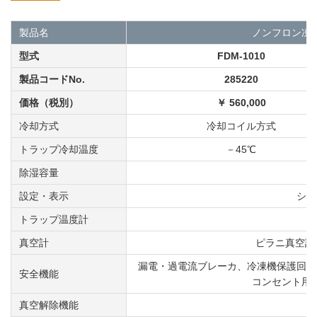
製品名
ノンフロン凍
型式
FDM-1010
製品コードNo.
285220
価格（税別）
￥ 560,000
冷却方式
冷却コイル方式
トラップ冷却温度
－45℃
除湿容量
設定・表示
シー
トラップ温度計
真空計
ピラニ真空計（
漏電・過電流ブレーカ、冷凍機保護回路
安全機能
コンセント用
真空解除機能