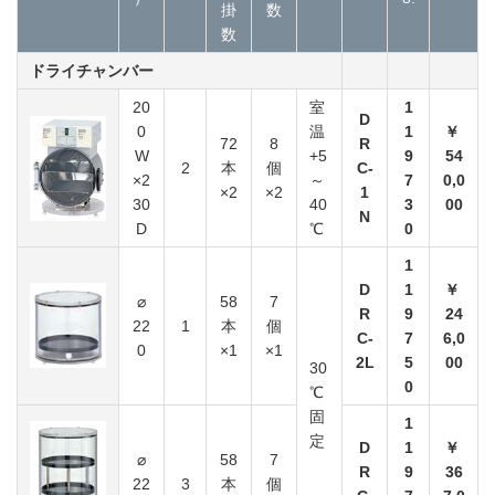
掛
数
数
ドライチャンバー
20
室
1
D
0
温
1
￥
72
8
R
W
+5
9
54
2
本
個
C-
×2
～
7
0,0
×2
×2
1
30
40
3
00
N
D
℃
0
1
D
1
￥
⌀
58
7
R
9
24
22
1
本
個
C-
7
6,0
0
×1
×1
2L
5
00
30
0
℃
固
1
定
D
1
￥
⌀
58
7
R
9
36
22
3
本
個