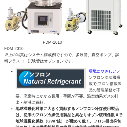
FDM-1010
FDM-2010
※上の写真はシステム構成例ですので、多岐管、真空ポンプ、試
料フラスコ、試験管はオプションです。
環境にやさしい
ノ
ンフロン冷凍機搭
載で,フロン搭載製
品の管理業務が不
要。廃棄時にかかる費用・手間が不要。温室効果ガスの排
出・削減に貢献。
地球温暖化対策に大きく貢献するノンフロン冷媒使用製品
は、従来のフロン冷媒使用製品と異なりオゾン破壊係数 0で
地球温暖化係数（GWP値） が極めて低く、フロン排出抑制