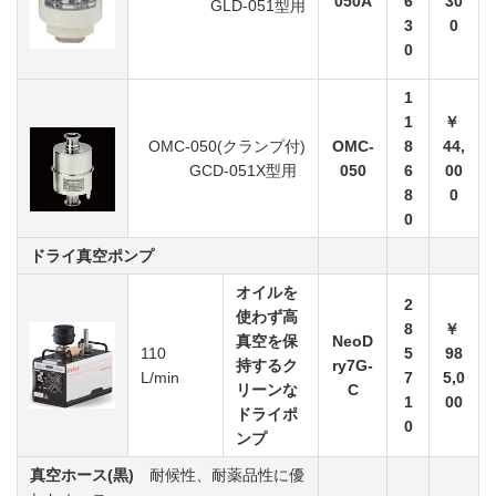
050A
6
30
GLD-051型用
3
0
0
1
1
￥
OMC-050(クランプ付)
OMC-
8
44,
GCD-051X型用
050
6
00
8
0
0
ドライ真空ポンプ
オイルを
2
使わず高
8
￥
真空を保
NeoD
1
10
5
98
持するク
ry7G-
L/min
7
5,0
リーンな
C
1
00
ドライポ
0
ンプ
真空ホース(黒)
耐候性、耐薬品性に優