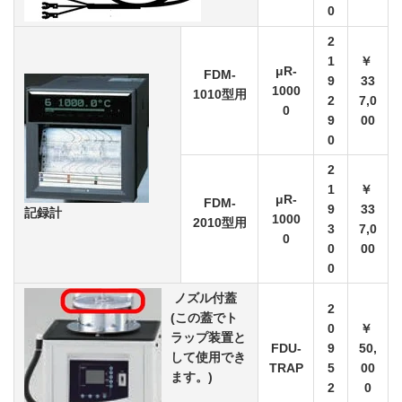
0
2
1
￥
μR-
FDM-
9
33
1000
1010型用
2
7,0
0
9
00
0
2
1
￥
μR-
FDM-
9
33
記録計
1000
2010型用
3
7,0
0
0
00
0
ノズル付蓋
2
(この蓋で
ト
0
￥
ラップ装置と
FDU-
9
50,
して使用でき
TRAP
5
00
ます。)
2
0