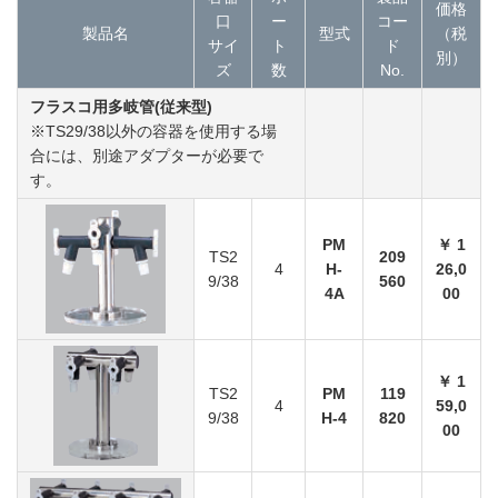
価格
口
ー
コー
製品名
型式
（税
サイ
ト
ド
別）
ズ
数
No.
フラスコ用多岐管(従来型)
※TS29/38以外の容器を使用する場
合には、別途アダプターが必要で
す。
PM
￥ 1
TS2
209
4
H-
26,0
9/38
560
4A
00
￥ 1
TS2
PM
119
4
59,0
9/38
H-4
820
00