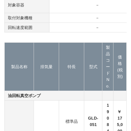
対象容器
－
取付対象機種
－
回転速度範囲
－
製
品
価
コ
格
製品名称
排気量
特長
型式
ー
(税
ド
別)
N
o.
油回転真空ポンプ
1
9
￥
GLD-
0
17
標準品
051
8
5,0
4
00