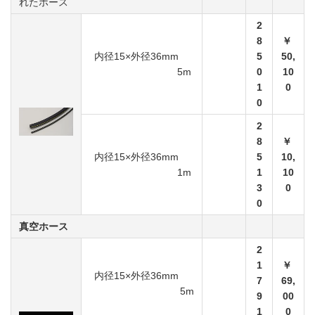
れたホース
2
8
￥
内径15×外径36mm
5
50,
5m
0
10
1
0
0
2
8
￥
内径15×外径36mm
5
10,
1m
1
10
3
0
0
真空ホース
2
1
￥
内径15×外径36mm
7
69,
5m
9
00
1
0