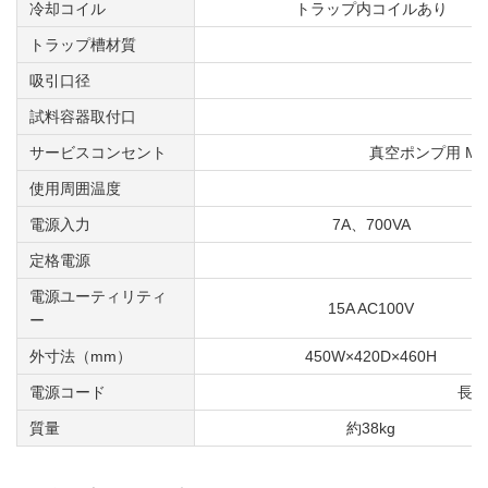
冷却コイル
トラップ内コイルあり
トラップ槽材質
吸引口径
試料容器取付口
オ
サービスコンセント
真空ポンプ用 Max
使用周囲温度
電源入力
7A、700VA
定格電源
A
電源ユーティリティ
15A AC100V
ー
外寸法（mm）
450W×420D×460H
電源コード
長さ
質量
約38kg