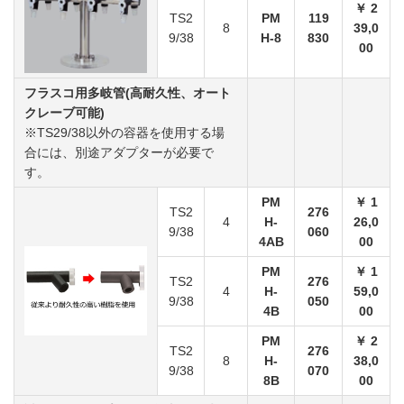
￥ 2
TS2
PM
119
8
39,0
9/38
H-8
830
00
フラスコ用多岐管(高耐久性、オート
クレーブ可能)
※TS29/38以外の容器を使用する場
合には、別途アダプターが必要で
す。
PM
￥ 1
TS2
276
4
H-
26,0
9/38
060
4AB
00
PM
￥ 1
TS2
276
4
H-
59,0
9/38
050
4B
00
PM
￥ 2
TS2
276
8
H-
38,0
9/38
070
8B
00