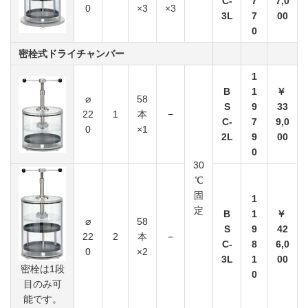
C-
7
7,0
0
×3
×3
3L
7
00
0
密栓式ドライチャンバー
1
B
1
￥
⌀
58
S
9
33
22
1
本
−
C-
7
9,0
0
×1
2L
9
00
0
30
℃
固
1
定
B
1
￥
⌀
58
S
9
42
22
2
本
－
C-
8
6,0
0
×2
3L
1
00
密栓は1段
0
目のみ可
能です。